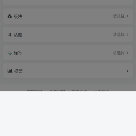
版块
请选择
话题
请选择
标签
请选择
投票
友链申请
免责声明
广告合作
关于我们
Copyright © 2025 ·
字母网社区
· 由
Zibll主题
强力驱动.